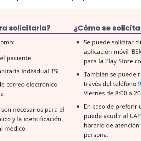
a solicitarla?
¿Cómo se solicita 
 como:
Se puede solicitar ci
aplicación móvil 'BS
el paciente
para la Play Store c
itaria Individual TSI
También se puede rea
través del teléfono
9
de correo electrónico
Viernes de 8:00 a 20
te
En caso de preferir 
son necesarios para el
puede acudir al CAP
ico y la identificación
horario de atención a
al médico.
persona.